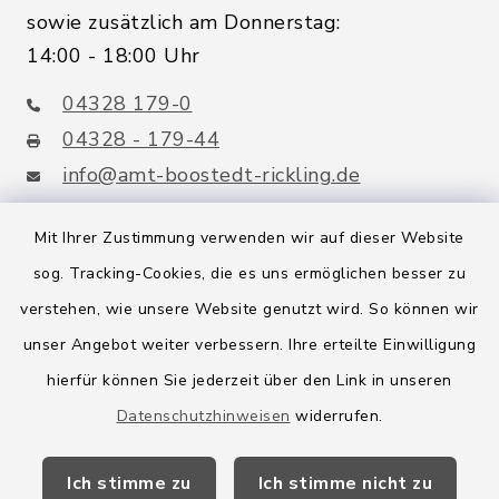
sowie zusätzlich am Donnerstag:
14:00 - 18:00 Uhr
04328 179-0
04328 - 179-44
info@amt-boostedt-rickling.de
Mit Ihrer Zustimmung verwenden wir auf dieser Website
sog. Tracking-Cookies, die es uns ermöglichen besser zu
Quicklinks
verstehen, wie unsere Website genutzt wird. So können wir
Amt Boostedt-Rickling
unser Angebot weiter verbessern. Ihre erteilte Einwilligung
hierfür können Sie jederzeit über den Link in unseren
Amtsbroschüre
Datenschutzhinweisen
widerrufen.
Kreis Segeberg
Ich stimme zu
Ich stimme nicht zu
Wege-Zweckverband