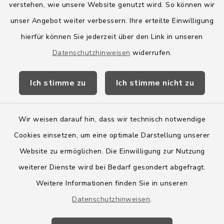
verstehen, wie unsere Website genutzt wird. So können wir
Amt Boostedt-Rickling
unser Angebot weiter verbessern. Ihre erteilte Einwilligung
hierfür können Sie jederzeit über den Link in unseren
Amtsbroschüre
Datenschutzhinweisen
widerrufen.
Kreis Segeberg
Ich stimme zu
Ich stimme nicht zu
Wege-Zweckverband
Wir weisen darauf hin, dass wir technisch notwendige
Cookies einsetzen, um eine optimale Darstellung unserer
Website zu ermöglichen. Die Einwilligung zur Nutzung
Kontakt
weiterer Dienste wird bei Bedarf gesondert abgefragt.
Weitere Informationen finden Sie in unseren
Barrierefreiheit
Datenschutzhinweisen
.
Datenschutz