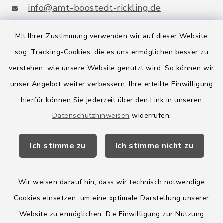
info@amt-boostedt-rickling.de
Mit Ihrer Zustimmung verwenden wir auf dieser Website
sog. Tracking-Cookies, die es uns ermöglichen besser zu
Quicklinks
verstehen, wie unsere Website genutzt wird. So können wir
Amt Boostedt-Rickling
unser Angebot weiter verbessern. Ihre erteilte Einwilligung
hierfür können Sie jederzeit über den Link in unseren
Amtsbroschüre
Datenschutzhinweisen
widerrufen.
Kreis Segeberg
Ich stimme zu
Ich stimme nicht zu
Wege-Zweckverband
Wir weisen darauf hin, dass wir technisch notwendige
Cookies einsetzen, um eine optimale Darstellung unserer
Website zu ermöglichen. Die Einwilligung zur Nutzung